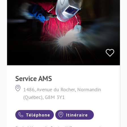
Service AMS
1486, Avenue du Rocher, Normandin
(Québec), G8M 3Y1
Téléphone
Itinéraire