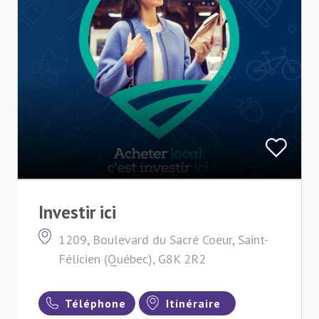
Investir ici
1209, Boulevard du Sacré Coeur, Saint-
Félicien (Québec), G8K 2R2
Téléphone
Itinéraire