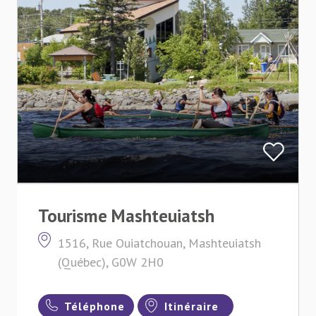
Tourisme Mashteuiatsh
1516, Rue Ouiatchouan, Mashteuiatsh
(Québec), G0W 2H0
Téléphone
Itinéraire