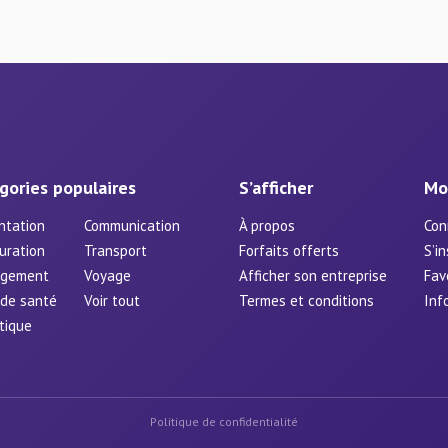
gories populaires
S’afficher
Mo
ntation
Communication
À propos
Con
uration
Transport
Forfaits offerts
S’in
rgement
Voyage
Afficher son entreprise
Fav
 de santé
Voir tout
Termes et conditions
Inf
tique
Politique de confidentialité