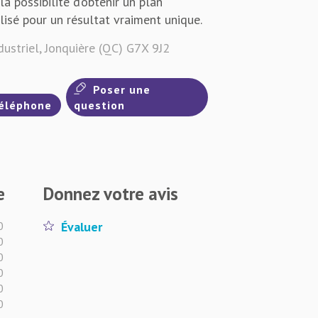
 la possibilité d’obtenir un plan
sé pour un résultat vraiment unique.
ustriel, Jonquière (QC) G7X 9J2
Poser une
éléphone
question
e
Donnez votre avis
0
Évaluer
0
0
0
0
0