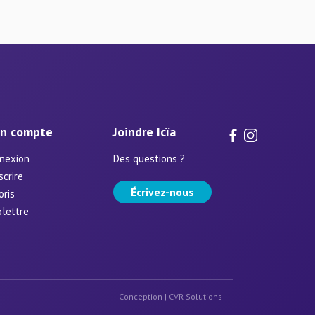
n compte
Joindre Icïa
nexion
Des questions ?
scrire
Écrivez-nous
oris
olettre
Conception |
CVR Solutions