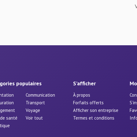
gories populaires
S’afficher
Mo
ntation
Communication
À propos
Con
uration
Transport
Forfaits offerts
S’in
rgement
Voyage
Afficher son entreprise
Fav
 de santé
Voir tout
Termes et conditions
Inf
tique