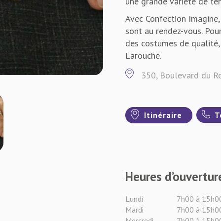
une grande variété de te
Avec Confection Imagine, l
sont au rendez-vous. Pour
des costumes de qualité, 
Larouche.
350, Boulevard du R
Itinéraire
T
Heures d’ouvertur
Lundi
7h00 à 15h0
Mardi
7h00 à 15h0
Mercredi
7h00 à 15h0