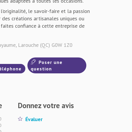
nues adaptées à toutes les occasions.
’originalité, le savoir-faire et la passion
 des créations artisanales uniques ou
faites confiance à cette entreprise de
oyaume, Larouche (QC) G0W 1Z0
Poser une
éléphone
question
e
Donnez votre avis
0
Évaluer
0
0