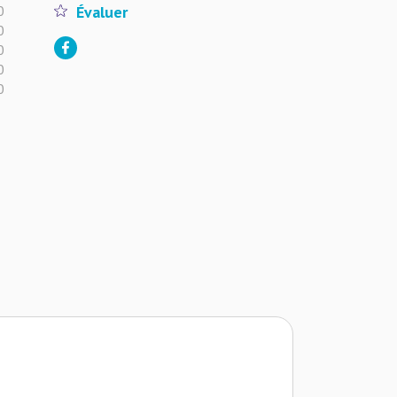
0
Évaluer
0
0
0
0