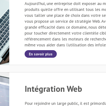
Aujourd’hui, une entreprise doit exposer au 
produits qu’elle offre en utilisant tous les m
vous tailler une place de choix dans votre se
vous propose un service de stratégie Web. A
grande efficacité dans ce domaine, nous dét
pour toucher directement votre clientèle cib
référencement dans les moteurs de recherch
même vous aider dans l’utilisation des infole
présents sur le Web, afin que ces moyens de
En savoir plus
leur plein potentiel. Vous augmenterez ainsi vo
votre taux d’achalandage de façon significati
Intégration Web
Pour rejoindre un large public, il est primord