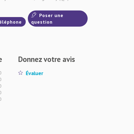
Poser une
éléphone
question
e
Donnez votre avis
0
Évaluer
0
0
0
0