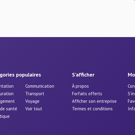
gories populaires
S’afficher
Mo
ntation
Communication
À propos
Con
uration
Transport
Forfaits offerts
S’in
rgement
Voyage
Afficher son entreprise
Fav
 de santé
Voir tout
Termes et conditions
Inf
tique