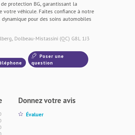
n de protection BG, garantissant la
de votre véhicule. Faites confiance à notre
t dynamique pour des soins automobiles
berg, Dolbeau-Mistassini (QC) G8L 1J3
Poser une
éléphone
question
e
Donnez votre avis
0
Évaluer
0
0
0