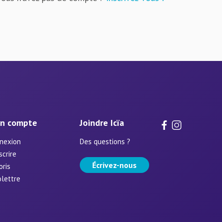
n compte
Joindre Icïa
nexion
Des questions ?
scrire
Écrivez-nous
oris
olettre