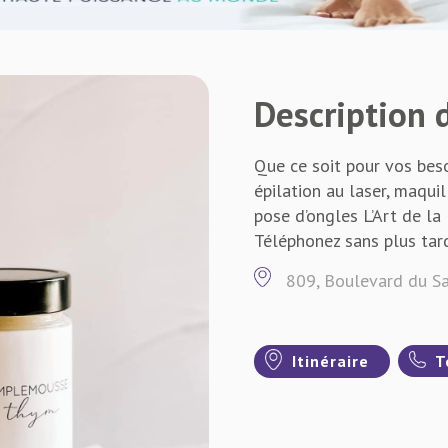
Description d
Que ce soit pour vos beso
épilation au laser, maqu
pose d’ongles L’Art de l
Téléphonez sans plus tar
809, Boulevard du Sac
Itinéraire
T