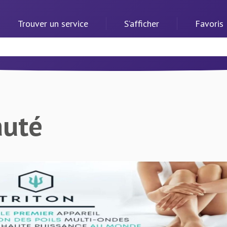
Trouver un service
S’afficher
Favoris
auté