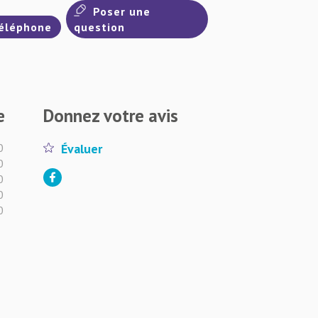
Poser une
éléphone
question
e
Donnez votre avis
0
Évaluer
0
0
0
0