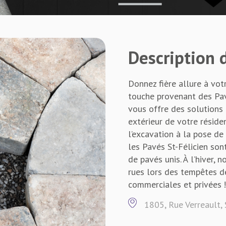
Description d
Donnez fière allure à vot
touche provenant des Pavés
vous offre des solutions
extérieur de votre résid
l’excavation à la pose de
les Pavés St-Félicien son
de pavés unis. À l’hiver, 
rues lors des tempêtes d
commerciales et privées !
1805, Rue Verreault, 