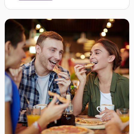
celui de notre enfance, du jambon à l’ananas
savoureux, etc. Venez essayer les spécialités
du chef qui sont des incontournables : le
Hamburger Big Chef, le Sous-marin du chef,
la Poutine du chef ou la Pizza du chef. Avec
notre sauce faite maison, vos papilles
gustatives seront charmées.