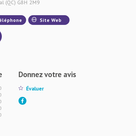
val (QC) G8H 2M9
éléphone
Site Web
e
Donnez votre avis
0
Évaluer
0
0
0
0