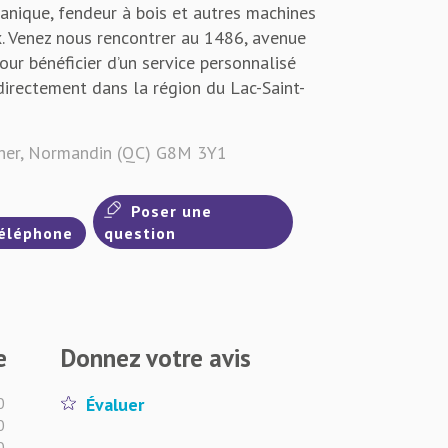
canique, fendeur à bois et autres machines
x. Venez nous rencontrer au 1486, avenue
ur bénéficier d’un service personnalisé
 directement dans la région du Lac-Saint-
her, Normandin (QC) G8M 3Y1
Poser une
éléphone
question
e
Donnez votre avis
0
Évaluer
0
0