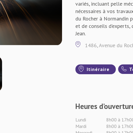
variés, incluant pelle mé
nécessaires à vos travau
du Rocher à Normandin po
et de conseils d’experts,
Jean.
1486, Avenue du Roc
Itinéraire
T
Heures d’ouvertur
Lundi
8h00 à 17h0
Mardi
8h00 à 17h0
Mercredi
8h00 à 17h0