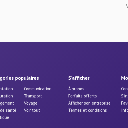
gories populaires
S’afficher
Mo
ntation
Communication
À propos
Con
uration
Transport
Forfaits offerts
S’in
rgement
Voyage
Afficher son entreprise
Fav
 de santé
Voir tout
Termes et conditions
Inf
tique