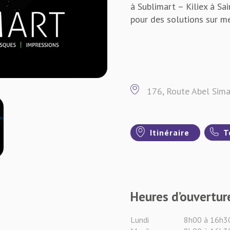
à Sublimart – Kiliex à Sa
pour des solutions sur m
176, Route Abel Sima
Itinéraire
T
Heures d’ouvertur
Lundi
8h00 à 16h3