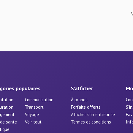
gories populaires
S’afficher
Mo
ntation
Communication
À propos
Con
uration
Transport
Forfaits offerts
S’in
rgement
Voyage
Afficher son entreprise
Fav
 de santé
Voir tout
Termes et conditions
Inf
tique