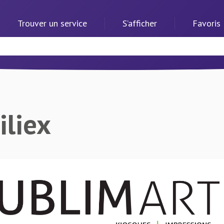
Trouver un service
S’afficher
Favoris
iliex