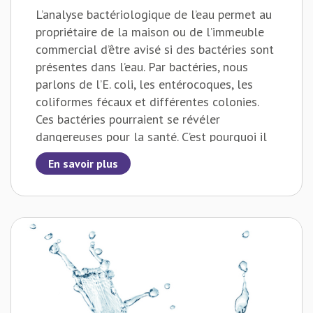
L’analyse bactériologique de l’eau permet au
propriétaire de la maison ou de l’immeuble
commercial d’être avisé si des bactéries sont
présentes dans l’eau. Par bactéries, nous
parlons de l’E. coli, les entérocoques, les
coliformes fécaux et différentes colonies.
Ces bactéries pourraient se révéler
dangereuses pour la santé. C’est pourquoi il
est essentiel de faire appel aux experts de
En savoir plus
Traitement d’eau MDJ avant un achat ou des
rénovations. Suite aux prélèvements d’eau, ils
pourront vous fournir un certificat d’analyse
qui fera état de la situation. Ils sont
également en mesure de vous guider pour le
traitement de votre eau contre ces bactéries.