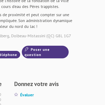
 l’histoire de la fondation de la ville
s cours d’eau des Pères trappistes.
es de proximité et peut compter sur une
impliquée. Son administration dynamique
aleur du nord du lac !
berg, Dolbeau-Mistassini (QC) G8L 1G7
Poser une
éléphone
question
e
Donnez votre avis
0
Évaluer
0
0