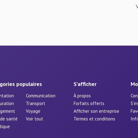
gories populaires
S’afficher
Mo
ntation
Communication
À propos
Con
uration
Transport
Forfaits offerts
S’in
rgement
Voyage
Afficher son entreprise
Fav
 de santé
Voir tout
Termes et conditions
Inf
tique