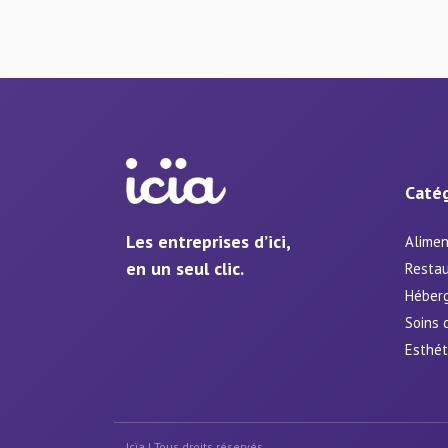
Catég
Les entreprises d’ici,
Alimen
en un seul clic.
Restau
Héber
Soins 
Esthét
Icïa | Tous droits réservés