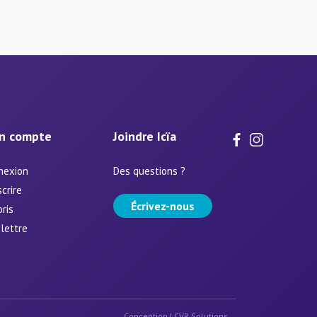
n compte
Joindre Icïa
nexion
Des questions ?
scrire
Écrivez-nous
ris
lettre
Conception |
CVR Solutions