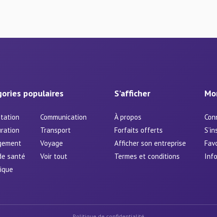
ories populaires
S’afficher
Mo
tation
Communication
À propos
Con
ration
Transport
Forfaits offerts
S’in
gement
Voyage
Afficher son entreprise
Favo
de santé
Voir tout
Termes et conditions
Info
ique
Politique de confidentialité