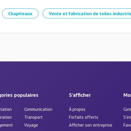
Chapiteaux
Vente et fabrication de toiles industri
ories populaires
S’afficher
Mo
tation
Communication
À propos
Con
ration
Transport
Forfaits offerts
S’in
gement
Voyage
Afficher son entreprise
Favo