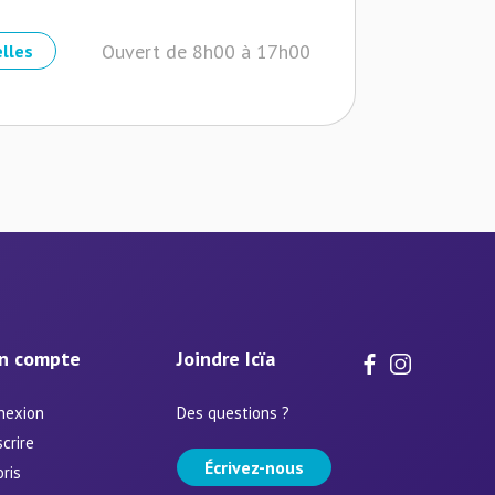
Ouvert de 8h00 à 17h00
elles
n compte
Joindre Icïa
nexion
Des questions ?
scrire
Écrivez-nous
ris