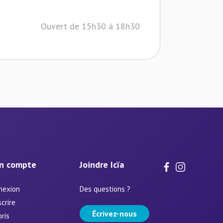
Ouvert de 15h30 à 18h30
n compte
Joindre Icïa
nexion
Des questions ?
scrire
Écrivez-nous
ris