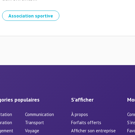
Association sportive
ories populaires
S’afficher
Mo
tation
Communication
À propos
Con
ration
Transport
Forfaits offerts
S’in
gement
Voyage
Afficher son entreprise
Favo