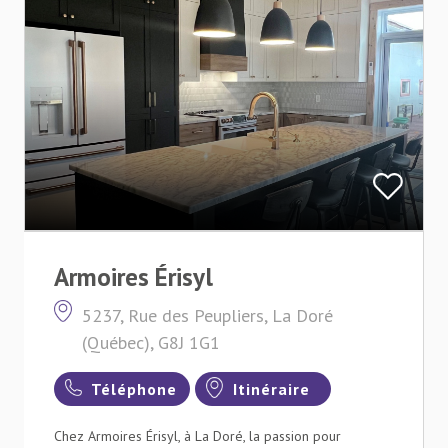
Armoires Érisyl
5237, Rue des Peupliers, La Doré
(Québec), G8J 1G1
Téléphone
Itinéraire
Chez Armoires Érisyl, à La Doré, la passion pour