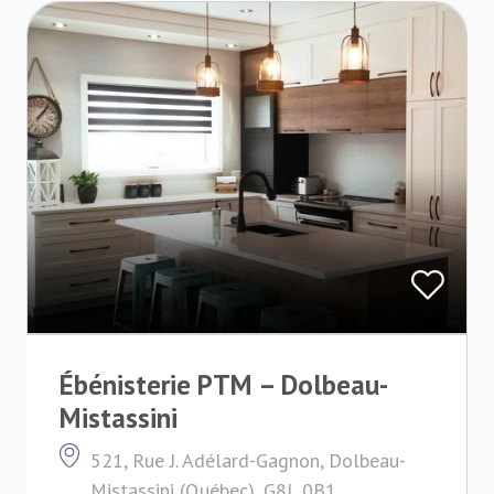
Ébénisterie PTM – Dolbeau-
Mistassini
521, Rue J. Adélard-Gagnon, Dolbeau-
Mistassini (Québec), G8L 0B1