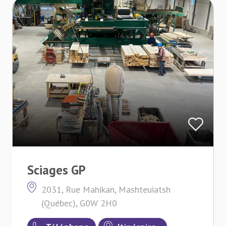
Sciages GP
2031, Rue Mahikan, Mashteuiatsh
(Québec), G0W 2H0