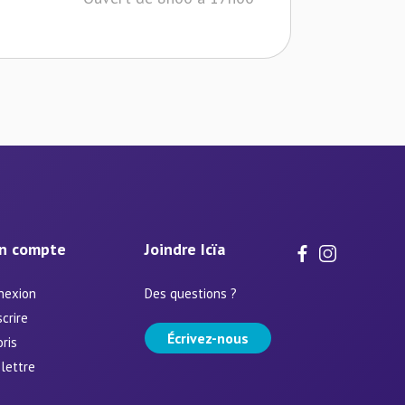
n compte
Joindre Icïa
nexion
Des questions ?
scrire
Écrivez-nous
ris
lettre