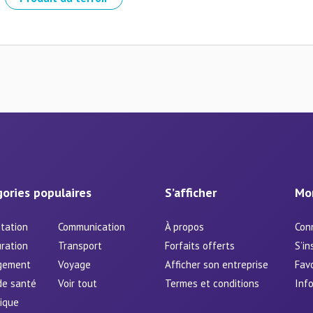
ories populaires
S’afficher
Mo
tation
Communication
À propos
Con
ration
Transport
Forfaits offerts
S’in
gement
Voyage
Afficher son entreprise
Favo
de santé
Voir tout
Termes et conditions
Info
ique