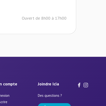
Ouvert de 8h00 à 17h00
n compte
Joindre Icïa
nexion
Des questions ?
scrire