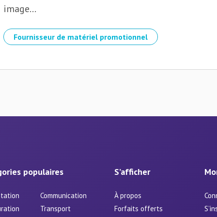
image...
Fournisseur de matériel promotionnel
ories populaires
S’afficher
Mo
tation
Communication
À propos
Con
ration
Transport
Forfaits offerts
S’in