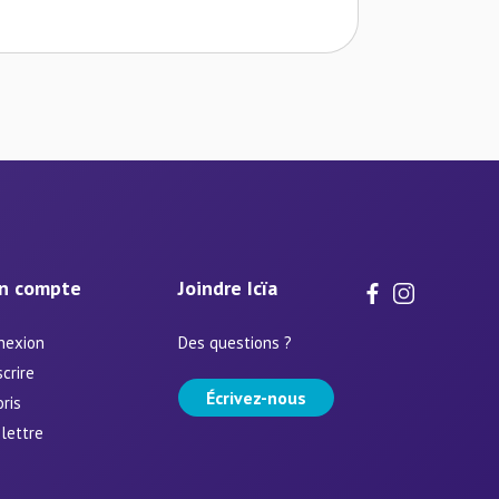
n compte
Joindre Icïa
nexion
Des questions ?
scrire
Écrivez-nous
ris
lettre