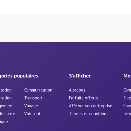
ories populaires
S’afficher
Mo
tation
Communication
À propos
Con
ration
Transport
Forfaits offerts
S’in
gement
Voyage
Afficher son entreprise
Favo
de santé
Voir tout
Termes et conditions
Info
ique