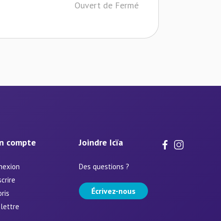
Ouvert de Fermé
n compte
Joindre Icïa
nexion
Des questions ?
scrire
Écrivez-nous
ris
lettre