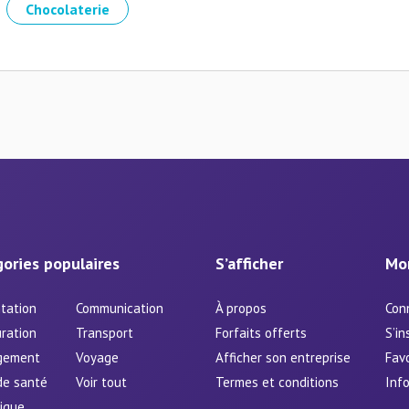
Chocolaterie
ories populaires
S’afficher
Mo
tation
Communication
À propos
Con
ration
Transport
Forfaits offerts
S’in
gement
Voyage
Afficher son entreprise
Favo
de santé
Voir tout
Termes et conditions
Info
ique