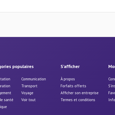
ories populaires
S’afficher
Mo
tation
Communication
À propos
Con
ration
Transport
Forfaits offerts
S’in
gement
Voyage
Afficher son entreprise
Favo
de santé
Voir tout
Termes et conditions
Info
ique