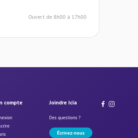
Ouvert de 8h00 à 17h00
n compte
Joindre Icïa
nexion
Des questions ?
scrire
Écrivez-nous
ris