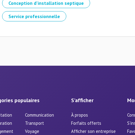
Conception d'installation septique
Service professionnelle
ories populaires
S’afficher
Mo
tation
Communication
À propos
Con
ration
Transport
Forfaits offerts
S’in
gement
Voyage
Afficher son entreprise
Favo